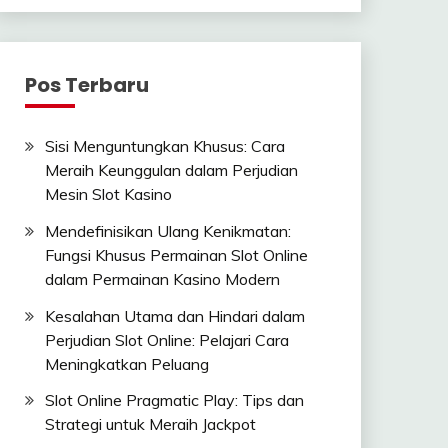
Pos Terbaru
Sisi Menguntungkan Khusus: Cara
Meraih Keunggulan dalam Perjudian
Mesin Slot Kasino
Mendefinisikan Ulang Kenikmatan:
Fungsi Khusus Permainan Slot Online
dalam Permainan Kasino Modern
Kesalahan Utama dan Hindari dalam
Perjudian Slot Online: Pelajari Cara
Meningkatkan Peluang
Slot Online Pragmatic Play: Tips dan
Strategi untuk Meraih Jackpot