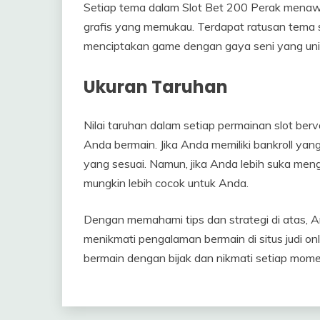
Setiap tema dalam Slot Bet 200 Perak mena
grafis yang memukau. Terdapat ratusan tema 
menciptakan game dengan gaya seni yang uni
Ukuran Taruhan
Nilai taruhan dalam setiap permainan slot berv
Anda bermain. Jika Anda memiliki bankroll yang
yang sesuai. Namun, jika Anda lebih suka menga
mungkin lebih cocok untuk Anda.
Dengan memahami tips dan strategi di atas,
menikmati pengalaman bermain di situs judi onl
bermain dengan bijak dan nikmati setiap mom