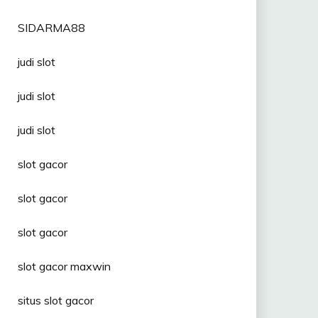
SIDARMA88
judi slot
judi slot
judi slot
slot gacor
slot gacor
slot gacor
slot gacor maxwin
situs slot gacor