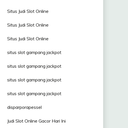
Situs Judi Slot Online
Situs Judi Slot Online
Situs Judi Slot Online
situs slot gampang jackpot
situs slot gampang jackpot
situs slot gampang jackpot
situs slot gampang jackpot
disparporapessel
Judi Slot Online Gacor Hari Ini