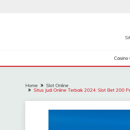
Skip
to
content
Si
Casino 
Home
Slot Online
Situs Judi Online Terbaik 2024: Slot Bet 200 Pe