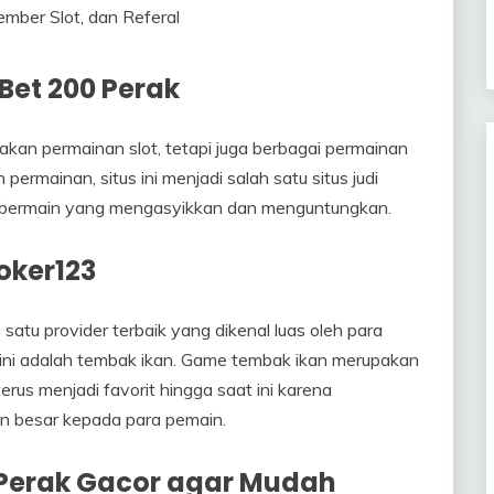
mber Slot, dan Referal
 Bet 200 Perak
akan permainan slot, tetapi juga berbagai permainan
permainan, situs ini menjadi salah satu situs judi
 bermain yang mengasyikkan dan menguntungkan.
Joker123
satu provider terbaik yang dikenal luas oleh para
r ini adalah tembak ikan. Game tembak ikan merupakan
erus menjadi favorit hingga saat ini karena
 besar kepada para pemain.
0 Perak Gacor agar Mudah